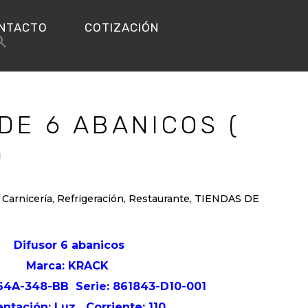
NTACTO
COTIZACIÓN
DE 6 ABANICOS (
)
,
Carnicería
,
Refrigeración
,
Restaurante
,
TIENDAS DE
Difusor 6 abanicos
Marca: KRACK
R64A-348-BB
Serie: 861843-D10-001
entación: Luz
Corriente: 110