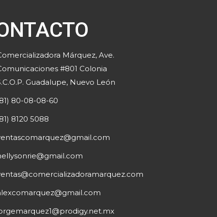
ONTACTO
Comercializadora Márquez, Ave.
Comunicaciones #801 Colonia
S.C.O.P. Guadalupe, Nuevo León
(81) 80-08-08-60
(81) 8120 5088
ventascomarquez@gmail.com
nellysonrie@gmail.com
ventas@comercializadoramarquez.com
alexcomarquez@gmail.com
jorgemarquez1@prodigy.net.mx