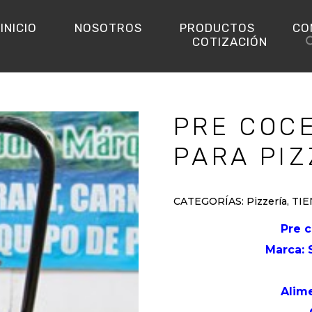
INICIO
NOSOTROS
PRODUCTOS
CO
COTIZACIÓN
PRE COC
PARA PIZ
CATEGORÍAS:
Pizzería
,
TIE
Pre 
Marca
Alim