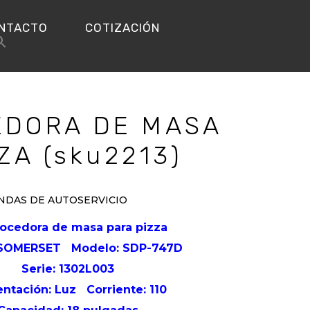
NTACTO
COTIZACIÓN
EDORA DE MASA
ZA (sku2213)
NDAS DE AUTOSERVICIO
cocedora de masa para pizza
: SOMERSET
Modelo: SDP-747D
Serie: 1302L003
entación: Luz
Corriente: 110