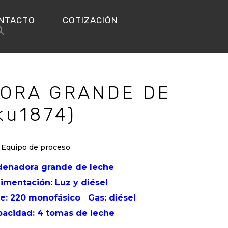
NTACTO
COTIZACIÓN
ORA GRANDE DE
ku1874)
,
Equipo de proceso
deñadora grande de leche
limentación: Luz y diésel
te: 220 monofásico
Gas: diésel
pacidad: 4 tomas de leche