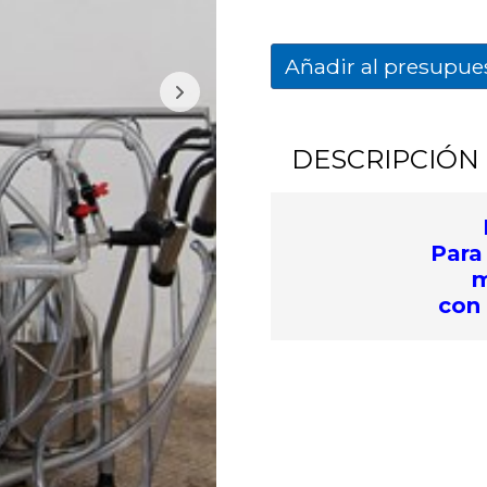
Añadir al presupue
DESCRIPCIÓN
Para
m
con 