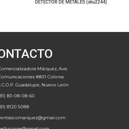
DETECTOR DE METALES (sku2244)
ONTACTO
Comercializadora Márquez, Ave.
Comunicaciones #801 Colonia
S.C.O.P. Guadalupe, Nuevo León
(81) 80-08-08-60
(81) 8120 5088
ventascomarquez@gmail.com
nellysonrie@gmail.com