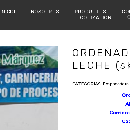
INICIO
NOSOTROS
PRODUCTOS
CO
COTIZACIÓN
ORDEÑAD
LECHE (s
CATEGORÍAS:
Empacadora
Or
A
Corrien
Ca