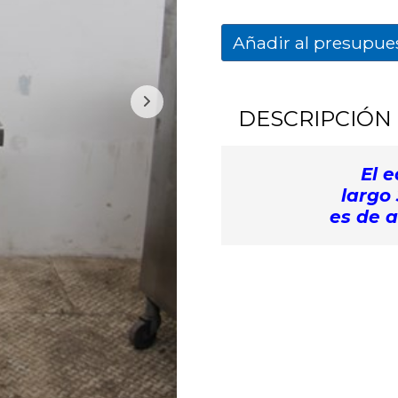
Añadir al presupue
DESCRIPCIÓN
El e
largo
es de a